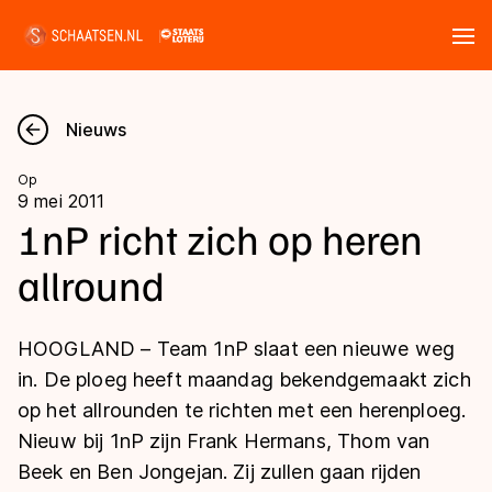
Tickets
Zoeken
Nieuws
Nieuws
Op
9 mei 2011
Kalender
1nP richt zich op heren
allround
Disciplines
Marathon
Uitslagen
HOOGLAND – Team 1nP slaat een nieuwe weg
Langebaan
in. De ploeg heeft maandag bekendgemaakt zich
Langebaan
op het allrounden te richten met een herenploeg.
Shorttrack
Tijden & historie
Nieuw bij 1nP zijn Frank Hermans, Thom van
Shorttrack
Inlineskaten
Beek en Ben Jongejan. Zij zullen gaan rijden
Ranglijsten Langebaan
Marathon
Kunstschaatsen