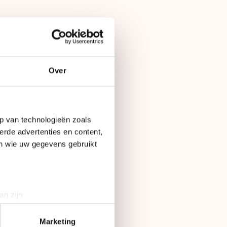
Over
p van technologieën zoals
erde advertenties en content,
en wie uw gegevens gebruikt
an zijn
rinting)
t
detailgedeelte
in. U kunt uw
Marketing