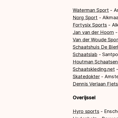
Waterman Sport
- A
Norg Sport
- Alkmaa
Fortysix Sports
- Al
Jan van der Hoorn
-
Van der Woude Spor
Schaatshuis De Bier
Schaatslab
- Santpo
Houtman Schaatsen
Schaatskleding.net
-
Skatedokter
- Amst
Dennis Verlaan Fiet
Overijssel
Hyro sports
- Ensch