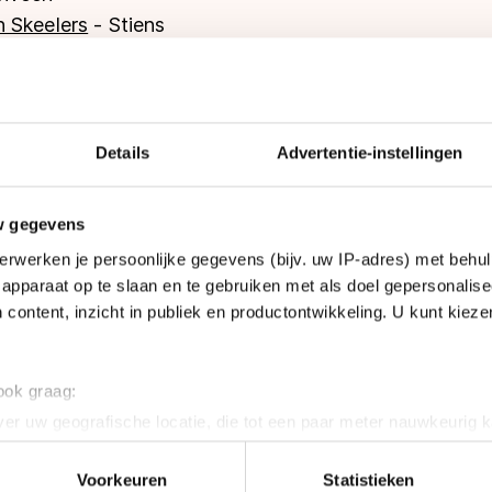
 Skeelers
- Stiens
arijp
n (ijsbaan Elfstedenhal)
op van Lingen
- Twijzelerheide
ek
- Sneek
Details
Advertentie-instellingen
w gegevens
erwerken je persoonlijke gegevens (bijv. uw IP-adres) met behul
n en skeelers
- Vorden
apparaat op te slaan en te gebruiken met als doel gepersonalise
00
– Zaltbommel
 content, inzicht in publiek en productontwikkeling. U kunt kiez
Wezep
n
port Schaatsen en Skeelers
- Ede
 ook graag:
- Apeldoorn
er uw geografische locatie, die tot een paar meter nauwkeurig k
 Nijmegen (ijsbaan - Triavium)
n door het actief te scannen op specifieke eigenschappen (fingerp
onlijke gegevens worden verwerkt en stel uw voorkeuren in he
Voorkeuren
Statistieken