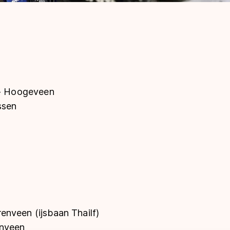
 Hoogeveen
ssen
enveen (ijsbaan Thailf)
nveen