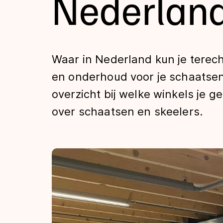
Nederlan
Tijden & historie
De weg op
Waar in Nederland kun je terec
en onderhoud voor je schaatsen
Schaatsfans
overzicht bij welke winkels je 
over schaatsen en skeelers.
Olympische Spe