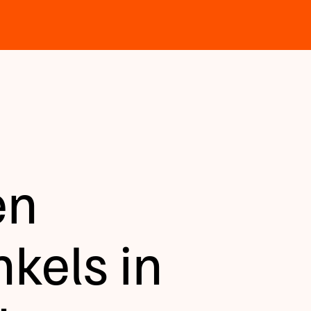
en
kels in