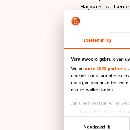
Haijma Schaatsen en
Inline Sport
- Hardeg
11sshop
- Leeuwarde
Skeeler & Schaatssh
Zandstra Sport Sne
Toestemming
Gelderland
Verantwoord gebruik van u
Wij en
onze 1022 partners
v
Free-wheel schaatse
cookies om informatie op uw 
Stehmann Sport 20
metingen aan advertenties en
Stouwdam Sport
- 
en met welke doelen.
Brun Sport
- Heume
Dick Nap Recreaties
Als u het toestaat, willen we
Van Benthem Sport
Informatie verzamelen ov
Eefs Schaats Shop
-
Uw apparaat identificere
Toestemmingsselectie
Lees meer over hoe uw perso
Noodzakelijk