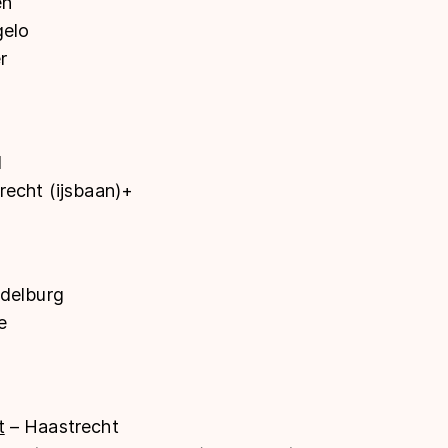
en
elo
r
d
recht (ijsbaan)+
delburg
e
t
– Haastrecht