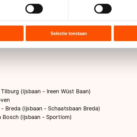
jzigen of intrekken in de Cookieverklaring.
ent en advertenties te personaliseren, socialmediafuncties te 
ingen (ijsbaan Kardinge)
tie over uw gebruik van onze site met onze partners voor social
 Groningen
bineren met andere gegevens die u aan hen heeft verstrekt of d
Selectie toestaan
ers kunnen gegevens doorgeven aan landen buiten de EU, zoal
 geldt volgens de GDPR. Door op ‘Toestaan’ te klikken, stemt u
ns
cookiebeleid
.
 Tilburg (ijsbaan - Ireen Wüst Baan)
oven
- Breda (ijsbaan - Schaatsbaan Breda)
 Bosch (ijsbaan - Sportiom)