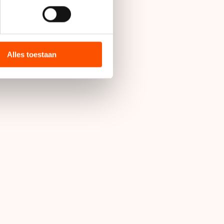
bieden en websiteverkeer te
 media, advertenties en
ie zij hebben verzameld via
Alles toestaan
s de VS, waar mogelijk geen
 in met deze overdracht.