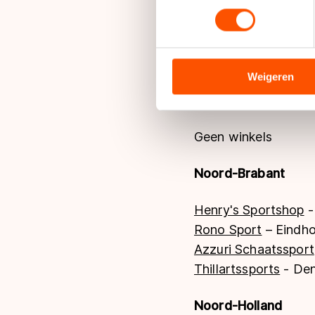
Groningen
toestemming op elk moment wi
We gebruiken cookies om cont
PerfectSkate
- Gron
analyseren. We delen informa
Oosterhaven Sport
-
analyse. Zij kunnen deze com
Weigeren
hun services. Sommige partn
Limburg
adequaat beschermingsniveau
Meer informatie vindt u in o
Geen winkels
Noord-Brabant
Henry's Sportshop
-
Rono Sport
– Eindh
Azzuri Schaatssport
Thillartssports
- Den
Noord-Holland