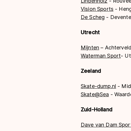
Lindenholz
- Rouve
Vision Sports
- Heng
De Scheg
- Devente
Utrecht
Mijnten
– Achtervel
Waterman Sport
- Ut
Zeeland
Skate-dump.nl
- Mid
Skate@Sea
- Waard
Zuid-Holland
Dave van Dam Spor