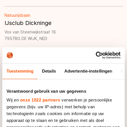
Natuurijsbaan
IJsclub Dickninge
Vos van Steenwijkstraat 18
7957BG DE WIJK, NED
Plan route
Bezoek website
Vereniging
Toestemming
Details
Advertentie-instellingen
Ov
Skeelervereniging Surhuisterveen
Blauknopke 3
9231NJ SURHUISTERVEEN, NED
Verantwoord gebruik van uw gegevens
Wij en
onze 1022 partners
verwerken je persoonlijke
Plan route
Bezoek website
gegevens (bijv. uw IP-adres) met behulp van
technologieën zoals cookies om informatie op uw
Vereniging
apparaat op te slaan en te gebruiken met als doel
Kunstrijvereniging De Drechtsteden