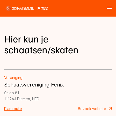
Tickets
Zoeken
Nieuws
Hier kun je
schaatsen/skaten
Kalender
Disciplines
Vereniging
Marathon
Uitslagen
Schaatsvereniging Fenix
Langebaan
Sniep 81
Langebaan
Shorttrack
Tijden & historie
1112AJ Diemen, NED
Shorttrack
Inlineskaten
Plan route
Bezoek website
Ranglijsten Langebaan
Marathon
Kunstschaatsen