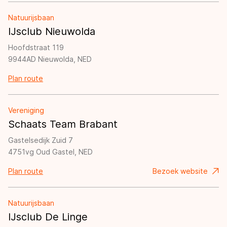
De weg op
Persoonlijke records & tijden
Inlineskaten
Schoonrijden
Natuurijsbaan
Inschrijven wedstrijden
Historie & statistiek
IJsclub Nieuwolda
Schaatsfans
Kunstschaatsen
Natuurijs
Algemene Nederlandse Schaatstijd
Hoofdstraat 119
Alles voor jou als schaatsfan
9944AD Nieuwolda, NED
Deze zomer de weg op
Olympische Spelen
Evenementen
Plan route
Waar kan ik schaatsen en skaten?
Olympische Spelen
Tickets
Medaille overzicht
Vereniging
Livestreams
Schaats Team Brabant
Medaillespiegel
Word schaatsfan!
Gastelsedijk Zuid 7
Olympische uitslagen
Winacties
4751vg Oud Gastel, NED
Van Jong tot Goud verhalen
Plan route
Bezoek website
Natuurijsbaan
IJsclub De Linge