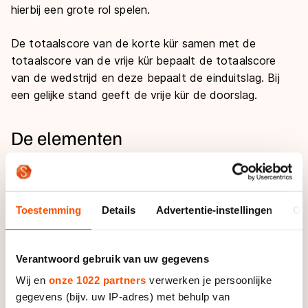
hierbij een grote rol spelen.
De totaalscore van de korte kür samen met de
totaalscore van de vrije kür bepaalt de totaalscore
van de wedstrijd en deze bepaalt de einduitslag. Bij
een gelijke stand geeft de vrije kür de doorslag.
De elementen
Als het om kunstschaatsen gaat, weten de meeste
mensen vaak wel een paar technische termen te
noemen. Ook al zijn het volstrekte leken, de axel
Toestemming
Details
Advertentie-instellingen
Ov
kennen veel mensen toch wel. Bij die termen blijft het
dan ook meestal, want het valt nog niet mee om de
term te koppelen aan de techniek.
Verantwoord gebruik van uw gegevens
Wij en
onze 1022 partners
verwerken je persoonlijke
Pirouettes
gegevens (bijv. uw IP-adres) met behulp van