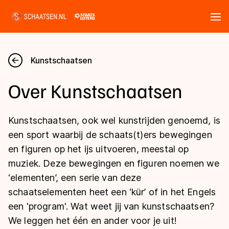
Tickets
Zoeken
Kunstschaatsen
Nieuws
Over Kunstschaatsen
Kalender
Kunstschaatsen, ook wel kunstrijden genoemd, is
Disciplines
een sport waarbij de schaats(t)ers bewegingen
en figuren op het ijs uitvoeren, meestal op
Marathon
Uitslagen
muziek. Deze bewegingen en figuren noemen we
Langebaan
‘elementen’, een serie van deze
Langebaan
Shorttrack
schaatselementen heet een ‘kür’ of in het Engels
Tijden & historie
een 'program'. Wat weet jij van kunstschaatsen?
Shorttrack
Inlineskaten
We leggen het één en ander voor je uit!
Ranglijsten Langebaan
Marathon
Kunstschaatsen