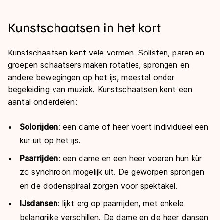
De weg op
Persoonlijke records & tijden
Inlineskaten
Schoonrijden
Kunstschaatsen in het kort
Inschrijven wedstrijden
Historie & statistiek
Schaatsfans
Kunstschaatsen
Natuurijs
Algemene Nederlandse Schaatstijd
Kunstschaatsen kent vele vormen. Solisten, paren en
Alles voor jou als schaatsfan
Deze zomer de weg op
Olympische Spelen
groepen schaatsers maken rotaties, sprongen en
Evenementen
andere bewegingen op het ijs, meestal onder
Waar kan ik schaatsen en skaten?
Olympische Spelen
begeleiding van muziek. Kunstschaatsen kent een
Tickets
aantal onderdelen:
Medaille overzicht
Livestreams
Medaillespiegel
Solorijden
: een dame of heer voert individueel een
Word schaatsfan!
kür uit op het ijs.
Olympische uitslagen
Winacties
Paarrijden
: een dame en een heer voeren hun kür
Van Jong tot Goud verhalen
zo synchroon mogelijk uit. De geworpen sprongen
en de dodenspiraal zorgen voor spektakel.
IJsdansen
: lijkt erg op paarrijden, met enkele
belangrijke verschillen. De dame en de heer dansen