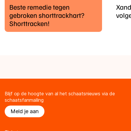
Beste remedie tegen
Xand
gebroken shorttrackhart?
volg
Shorttracken!
Blijf op de hoogte van al het schaatsnieuws via de
schaatsfanmailing
Meld je aan