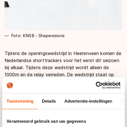
Foto: KNSB - Shapevisions
Tijdens de openingswedstrijd in Heerenveen komen de
Nederlandse shorttrackers voor het eerst dit seizoen
bij elkaar. Tijdens deze wedstrijd wordt alleen de
1000m en de relay verreden. De wedstrijd staat op
zichzelf en levert geen kwalificatieplaatsen voor
andere toernooien op.
Toestemming
Details
Advertentie-instellingen
Ov
Informatie
Verantwoord gebruik van uw gegevens
Deelnemerslijst