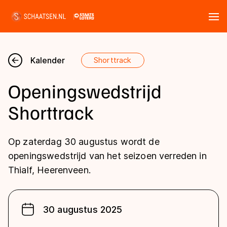
Tickets
Zoeken
Kalender
Shorttrack
Nieuws
Openingswedstrijd
Kalender
Shorttrack
Disciplines
Op zaterdag 30 augustus wordt de
Marathon
openingswedstrijd van het seizoen verreden in
Uitslagen
Thialf, Heerenveen.
Langebaan
Langebaan
Shorttrack
Tijden & historie
Shorttrack
Inlineskaten
30 augustus 2025
Ranglijsten Langebaan
Marathon
Kunstschaatsen