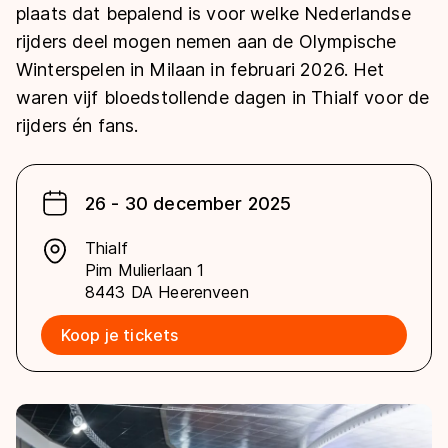
De weg op
plaats dat bepalend is voor welke Nederlandse
Persoonlijke records & tijden
Inlineskaten
Schoonrijden
rijders deel mogen nemen aan de Olympische
Inschrijven wedstrijden
Historie & statistiek
Schaatsfans
Kunstschaatsen
Winterspelen in Milaan in februari 2026. Het
Natuurijs
Algemene Nederlandse Schaatstijd
waren vijf bloedstollende dagen in Thialf voor de
Alles voor jou als schaatsfan
Deze zomer de weg op
rijders én fans.
Olympische Spelen
Evenementen
Waar kan ik schaatsen en skaten?
Olympische Spelen
Tickets
26 - 30 december 2025
Medaille overzicht
Livestreams
Thialf
Medaillespiegel
Word schaatsfan!
Pim Mulierlaan 1
Olympische uitslagen
8443 DA Heerenveen
Winacties
Van Jong tot Goud verhalen
Koop je tickets