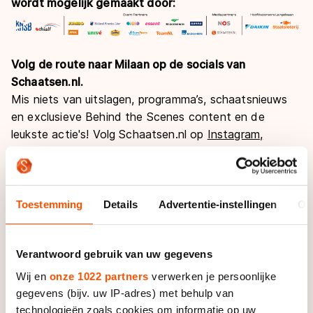
wordt mogelijk gemaakt door:
Volg de route naar Milaan op de socials van
Schaatsen.nl.
Mis niets van uitslagen, programma’s, schaatsnieuws
en exclusieve Behind the Scenes content en de
leukste actie's! Volg Schaatsen.nl op
Instagram,
Facebook
en
TikTok.
Informatie
Toestemming
Details
Advertentie-instellingen
Ov
Deelnemerslijst
Verantwoord gebruik van uw gegevens
Deelnemers-overzichten
Wij en
onze 1022 partners
verwerken je persoonlijke
Programma
gegevens (bijv. uw IP-adres) met behulp van
Overzicht Deelnemers Vrouwen per
technologieën zoals cookies om informatie op uw
Vrijdag 26 december