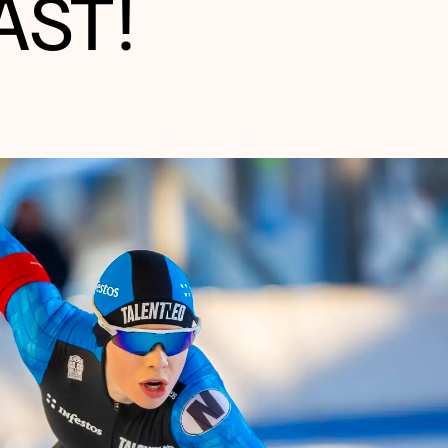
AST!
len