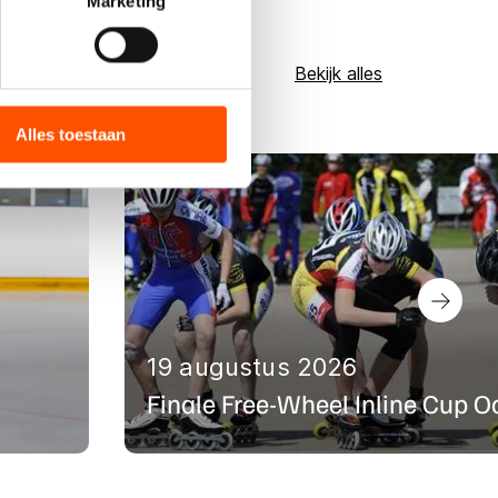
Marketing
Bekijk alles
bieden en websiteverkeer te
 media, advertenties en
ie zij hebben verzameld via
Alles toestaan
s de VS, waar mogelijk geen
 in met deze overdracht.
19 augustus 2026
Finale Free-Wheel Inline Cup O