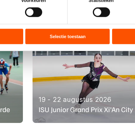
Voorkeuren
Statistieken
jzigen of intrekken in de Cookieverklaring.
nten
ent en advertenties te personaliseren, socialmediafuncties te 
tie over uw gebruik van onze site met onze partners voor social
bineren met andere gegevens die u aan hen heeft verstrekt of d
Selectie toestaan
ers kunnen gegevens doorgeven aan landen buiten de EU, zoal
 geldt volgens de GDPR. Door op ‘Toestaan’ te klikken, stemt u
ns
cookiebeleid
.
19 - 22 augustus 2026
rde
ISU Junior Grand Prix Xi'An City