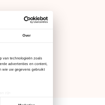
Over
p van technologieën zoals
erde advertenties en content,
en wie uw gegevens gebruikt
an zijn
rinting)
t
detailgedeelte
in. U kunt uw