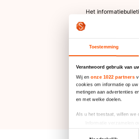
Het informatiebulleti
Informatiebulletin
Toestemming
Verantwoord gebruik van u
Informatie
Wij en
onze 1022 partners
v
cookies om informatie op uw 
metingen aan advertenties en
Deelnemerslijst
en met welke doelen.
De definitieve deelne
Als u het toestaat, willen we
Informatie verzamelen ov
Definitieve deeln
Uw apparaat identificere
Toestemmingsselectie
Landelijke selecti
Lees meer over hoe uw perso