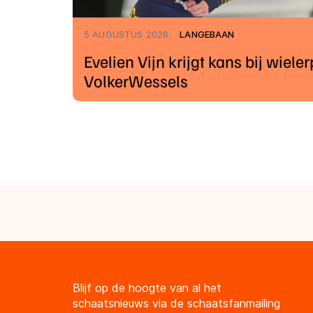
5 AUGUSTUS 2026
LANGEBAAN
Evelien Vijn krijgt kans bij wiele
VolkerWessels
Blijf op de hoogte van al het
schaatsnieuws via de schaatsfanmailing