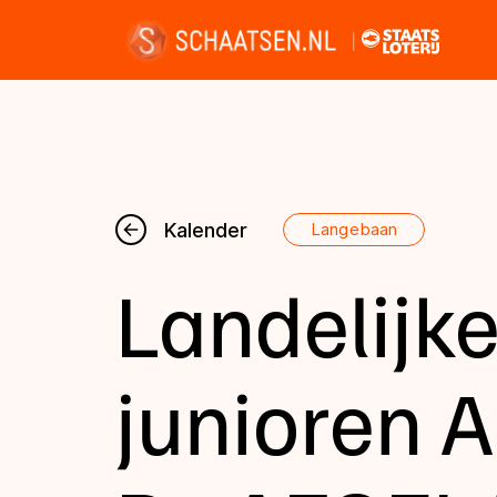
Nieuws
Kalender
Langebaan
Landelijke
Kalender
Disciplines
junioren A
Uitslagen