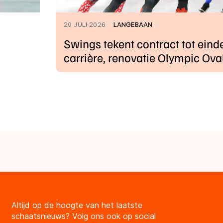
29 JULI 2026
LANGEBAAN
Swings tekent contract tot eind
carrière, renovatie Olympic Ova
Altijd op de hoogte van het laatste
schaatsnieuws? Volg ons ook op social