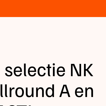
 selectie NK
llround A en