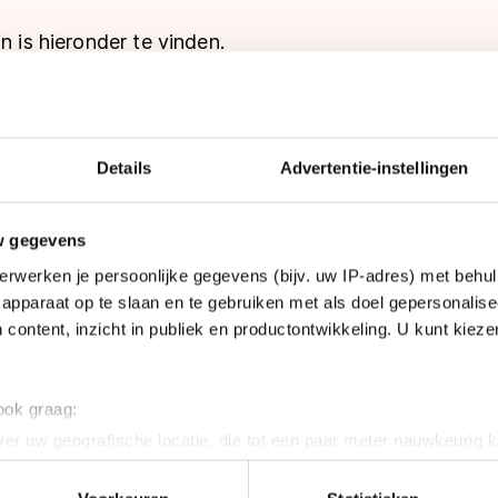
n is hieronder te vinden.
Details
Advertentie-instellingen
w gegevens
erwerken je persoonlijke gegevens (bijv. uw IP-adres) met behul
apparaat op te slaan en te gebruiken met als doel gepersonalise
 content, inzicht in publiek en productontwikkeling. U kunt kiez
merslijsten zijn hieronder te vinden.
 ook graag:
er uw geografische locatie, die tot een paar meter nauwkeurig k
emers
n door het actief te scannen op specifieke eigenschappen (fingerp
e NK junioren
onlijke gegevens worden verwerkt en stel uw voorkeuren in he