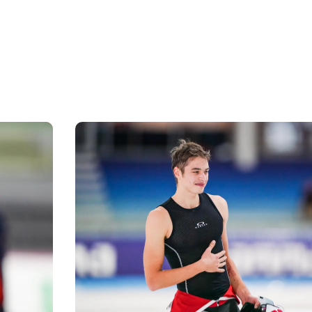
ers kan, kun je met de auto komen. Zorg er wel voor 
aft.
n eenvoudig met je vrienden, teamgenoten of schaats
nnen twee minuten en je kan gezellig samen rijden naa
et iemand meerijden? Meld je dan aan en selecteer ‘mee
zaam reizen naar Thialf.