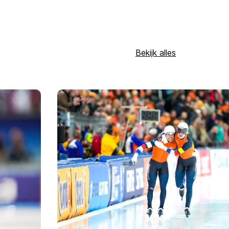
dat je een
Bekijk alles
fanmaatjes of boek
r Thialf. Bekijk
hier
rijden’ in de Slinger