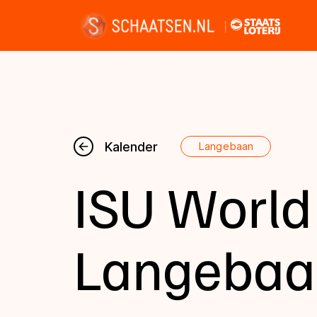
Nieuws
Kalender
Langebaan
ISU World
Kalender
Disciplines
Langebaa
Uitslagen