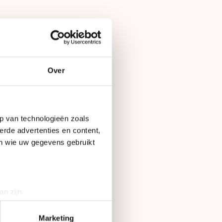
Over
Jutta Leerdam.
p van technologieën zoals
 Antoinette Rijpma-
erde advertenties en content,
en wie uw gegevens gebruikt
e, Angel Daleman,
 zondag op NPO1.
f, Sanne in ‘t Hof.
an zijn
 de ISU. Zie
rinting)
t
detailgedeelte
in. U kunt uw
Marketing