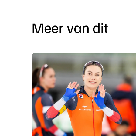
Met de auto
Wanneer het niet and
Meer van dit
parkeerticket aansch
Carpoolen
Deel je lege stoele
deze lege stoelen bi
de mogelijkheden!
Wil je juist graag m
app.
Lees meer over duur