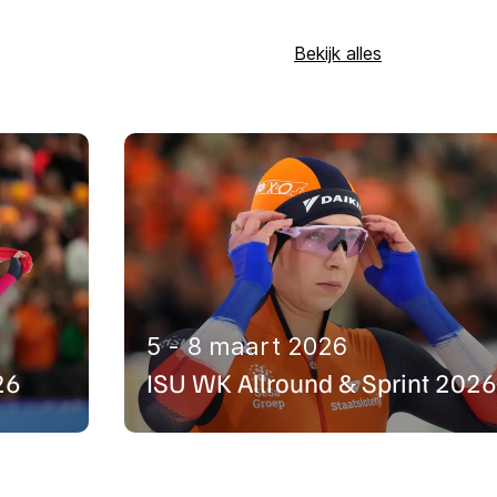
 je met de bus of op
Bekijk alles
n NS of op 9292.
ess
. De
 De Thialf Express
5 - 8 maart 2026
 afloop van de
26
ISU WK Allround & Sprint 2026