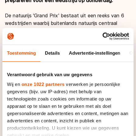
prepareren voor een wedstrijd op donderdag.
De natuurijs 'Grand Prix' bestaat uit een reeks van 6
wedstrijden waarbij buitenlands natuurijs centraal
staat. De eerste 3 wedstrijden worden gereden op de
Weissensee (Oostenrijk). De laatste 3 wedstrijden
worden gereden op de Botnische Golf bij Luleå
Toestemming
Details
Advertentie-instellingen
Ov
(Zweden). De afstanden variëren tussen de 30 en
200km. Zowel de mannen als vrouwen rijden de Grand
Prix wedstrijden en na 6 wedstrijden wordt een
Verantwoord gebruik van uw gegevens
eindklassement opgemaakt.
Wij en
onze 1022 partners
verwerken je persoonlijke
Grand Prix 3 -Alternatieve Elfstedentocht
gegevens (bijv. uw IP-adres) met behulp van
De Alternatieve Elfstedentocht is de langste wedstrijd
technologieën zoals cookies om informatie op uw
van de zes Grand Prix wedstrijden en is het
apparaat op te slaan en te gebruiken met als doel
gepersonaliseerde advertenties en content, metingen aan
hoogtepunt op de Weissensee. De vrouwen en
advertenties en content, inzicht in publiek en
mannen rijden beiden 200km.
productontwikkeling. U kunt kiezen wie uw gegevens
gebruikt en met welke doelen.