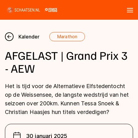
Tickets
Zoeken
Kalender
Marathon
Nieuws
AFGELAST | Grand Prix 3
Kalender
- AEW
Disciplines
Het is tijd voor de Alternatieve Elfstedentocht
Marathon
op de Weissensee, de langste wedstrijd van het
Uitslagen
seizoen over 200km. Kunnen Tessa Snoek &
Langebaan
Christian Haasjes hun titels verdedigen?
Langebaan
Shorttrack
Tijden & historie
Shorttrack
Inlineskaten
Ranglijsten Langebaan
Marathon
30 januari 2025
Kunstschaatsen