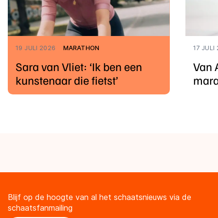
19 JULI 2026
MARATHON
17 JULI
Sara van Vliet: ‘Ik ben een
Van 
kunstenaar die fietst’
mara
Blijf op de hoogte van al het schaatsnieuws via de
schaatsfanmailing