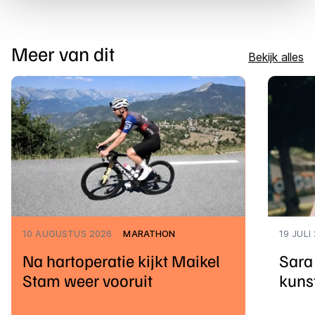
overdracht. Meer informatie vindt u in ons
cookiebeleid
.
Meer van dit
Bekijk alles
10 AUGUSTUS 2026
MARATHON
19 JULI
Na hartoperatie kijkt Maikel
Sara 
Stam weer vooruit
kunst