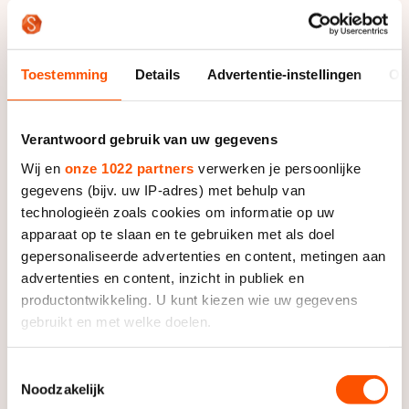
Ticketprijzen:
- Regulier ticket (vanaf 16 jaar): €10,-
- t/m 15 jaar | Gratis (er kan worden gevraagd naar
Toestemming
Details
Advertentie-instellingen
Ov
legitimatie)
Verantwoord gebruik van uw gegevens
Informatie
Wij en
onze 1022 partners
verwerken je persoonlijke
gegevens (bijv. uw IP-adres) met behulp van
Programma
technologieën zoals cookies om informatie op uw
apparaat op te slaan en te gebruiken met als doel
Programma 10 januari 2026
Live
gepersonaliseerde advertenties en content, metingen aan
17:30 | Beloften Mannen (100 ronden)
advertenties en content, inzicht in publiek en
19:00 | Topdivisie Vrouwen (80 ronden)
Volg de marathon live:
productontwikkeling. U kunt kiezen wie uw gegevens
Pers
20:15 | Topdivisie Mannen (125 ronden)
gebruikt en met welke doelen.
De topdivisies zijn live te volgen via de livestream
Wil je als pers aanwezig zijn bij de marathonwedstrijd,
Als u het toestaat, willen we ook graag:
op
schaatsen.nl/live
.
Toestemmingsselectie
meld je aan via
persaccreditatie@knsb.nl
Uitslagen
Noodzakelijk
Informatie verzamelen over uw geografische locatie,
De posities van de schaatsers zijn live te volgen via