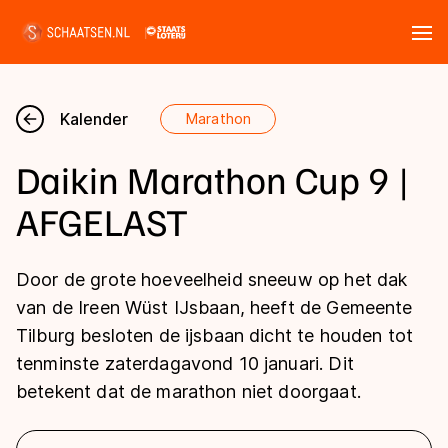
Tickets
Zoeken
Kalender
Marathon
Nieuws
Daikin Marathon Cup 9 |
Kalender
AFGELAST
Disciplines
Door de grote hoeveelheid sneeuw op het dak
Marathon
van de Ireen Wüst IJsbaan, heeft de Gemeente
Uitslagen
Tilburg besloten de ijsbaan dicht te houden tot
Langebaan
tenminste zaterdagavond 10 januari. Dit
Langebaan
Shorttrack
Tijden & historie
betekent dat de marathon niet doorgaat.
Shorttrack
Inlineskaten
Ranglijsten Langebaan
Marathon
Kunstschaatsen