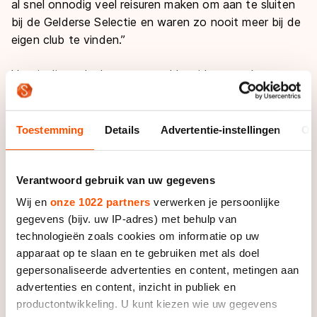
al snel onnodig veel reisuren maken om aan te sluiten
bij de Gelderse Selectie en waren zo nooit meer bij de
eigen club te vinden.”
Vanuit die gedachte ontstond het idee van de
Gelderse Poort, een moderne variant op de
baanselectie. Nu zo’n tweeënhalf jaar geleden heeft
Zwartkruis deze opgezet en is daar tot op de dag van
Toestemming
Details
Advertentie-instellingen
Ov
vandaag volop mee bezig. “We hebben geprobeerd
talenten van clubs uit de omgeving, die in Nijmegen
Verantwoord gebruik van uw gegevens
trainen, in homogene groepen samen te laten komen.
Dit onder begeleiding van de beste trainers,
Wij en
onze 1022 partners
verwerken je persoonlijke
waaronder bijvoorbeeld oud-topschaatsster Petra
gegevens (bijv. uw IP-adres) met behulp van
Moolhuizen, en goede faciliteiten.” De baanselectie
technologieën zoals cookies om informatie op uw
Gelderse Poort heeft zo inmiddels een grote groep
apparaat op te slaan en te gebruiken met als doel
rijders van verschillende leeftijden in een C-, een B- en
gepersonaliseerde advertenties en content, metingen aan
een A-selectie en heeft met onder andere Linda Klein
advertenties en content, inzicht in publiek en
en Luuc Bugter de aansluiting bij de Nederlandse top
productontwikkeling. U kunt kiezen wie uw gegevens