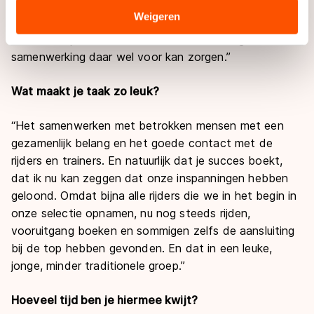
tussen sommige verenigingen heerst die op dezelfde
Sommige partners kunnen gegevens doorgeven aan
Weigeren
baan trainen, waar de schaatsers niet beter van
landen buiten de EU, zoals de VS, waar mogelijk geen
worden. Wij hebben laten zien dat onderlinge
adequaat beschermingsniveau geldt volgens de GDPR.
samenwerking daar wel voor kan zorgen.”
Door op ‘Toestaan’ te klikken, stemt u in met deze
overdracht. Meer informatie vindt u in ons
cookiebeleid
.
Wat maakt je taak zo leuk?
“Het samenwerken met betrokken mensen met een
gezamenlijk belang en het goede contact met de
rijders en trainers. En natuurlijk dat je succes boekt,
dat ik nu kan zeggen dat onze inspanningen hebben
geloond. Omdat bijna alle rijders die we in het begin in
onze selectie opnamen, nu nog steeds rijden,
vooruitgang boeken en sommigen zelfs de aansluiting
bij de top hebben gevonden. En dat in een leuke,
jonge, minder traditionele groep.”
Hoeveel tijd ben je hiermee kwijt?