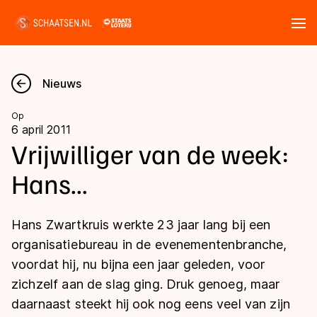
Tickets
Zoeken
Nieuws
Nieuws
Op
6 april 2011
Kalender
Vrijwilliger van de week:
Hans...
Disciplines
Marathon
Uitslagen
Hans Zwartkruis werkte 23 jaar lang bij een
Langebaan
organisatiebureau in de evenementenbranche,
Langebaan
voordat hij, nu bijna een jaar geleden, voor
Shorttrack
Tijden & historie
zichzelf aan de slag ging. Druk genoeg, maar
Shorttrack
Inlineskaten
daarnaast steekt hij ook nog eens veel van zijn
Ranglijsten Langebaan
Marathon
Kunstschaatsen