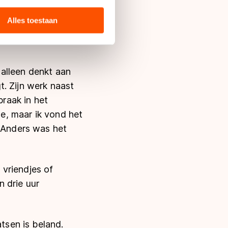
 media, advertenties en
in Amstelveen
ie zij hebben verzameld via
Alles toestaan
Dat levert vaak
s de VS, waar mogelijk geen
 in met deze overdracht.
j alleen denkt aan
. Zijn werk naast
braak in het
de, maar ik vond het
. Anders was het
 vriendjes of
n drie uur
atsen is beland.