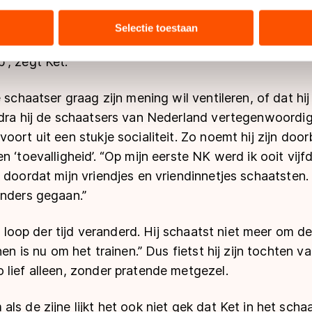
tie over uw gebruik van onze site met onze partners voor social
siëren en beargumenteren. Wie in zijn ouderlijk huis 
bineren met andere gegevens die u aan hen heeft verstrekt of d
Selectie toestaan
ukentafel, merkt dat dit geldt voor de hele familie. “
ers kunnen gegevens doorgeven aan landen buiten de EU, zoal
 geldt volgens de GDPR. Door op ‘Toestaan’ te klikken, stemt u
”, zegt Ket.
ns
cookiebeleid
.
 schaatser graag zijn mening wil ventileren, of dat hi
dra hij de schaatsers van Nederland vertegenwoordigt
oort uit een stukje socialiteit. Zo noemt hij zijn door
n ‘toevalligheid’. “Op mijn eerste NK werd ik ooit vijf
 doordat mijn vriendjes en vriendinnetjes schaatsten
anders gegaan.”
de loop der tijd veranderd. Hij schaatst niet meer om de
nen is nu om het trainen.” Dus fietst hij zijn tochten va
 lief alleen, zonder pratende metgezel.
ls de zijne lijkt het ook niet gek dat Ket in het scha