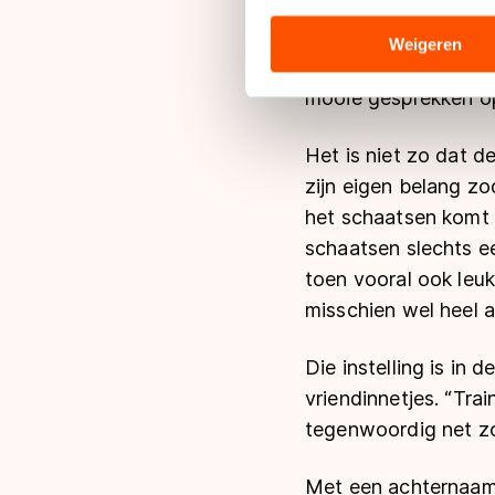
analyseren. We delen informa
Ket houdt van discus
analyse. Zij kunnen deze com
Weigeren
aanschuift aan de ke
hun services. Sommige partn
adequaat beschermingsniveau
mooie gesprekken op
Meer informatie vindt u in o
Het is niet zo dat de
zijn eigen belang zo
het schaatsen komt v
schaatsen slechts ee
toen vooral ook leuk
misschien wel heel 
Die instelling is in 
vriendinnetjes. “Trai
tegenwoordig net zo
Met een achternaam a