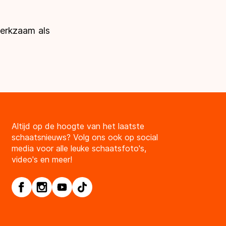
werkzaam als
Altijd op de hoogte van het laatste
schaatsnieuws? Volg ons ook op social
media voor alle leuke schaatsfoto's,
video's en meer!