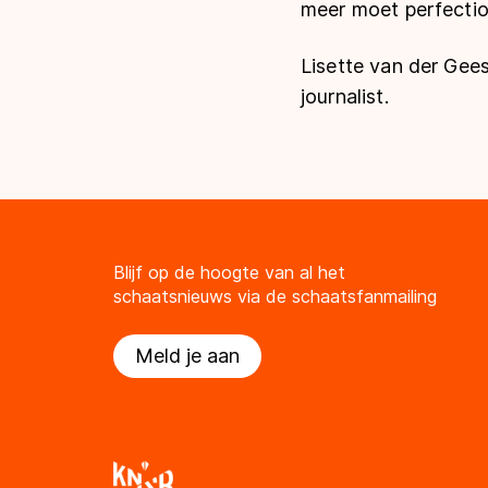
meer moet perfection
Lisette van der Gee
journalist.
Blijf op de hoogte van al het
schaatsnieuws via de schaatsfanmailing
Meld je aan