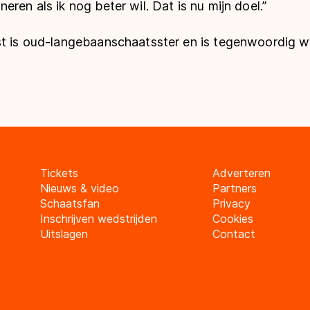
eren als ik nog beter wil. Dat is nu mijn doel.”
st is oud-langebaanschaatsster en is tegenwoordig 
Tickets
Adverteren
Nieuws & video
Partners
Schaatsfan
Privacy
Inschrijven wedstrijden
Cookies
Uitslagen
Contact