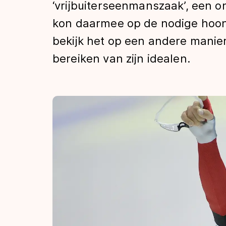
‘vrijbuiterseenmanszaak’, een 
Tijden & historie
kon daarmee op de nodige hoon
bekijk het op een andere manier 
De weg op
bereiken van zijn idealen.
Schaatsfans
Olympische Spe