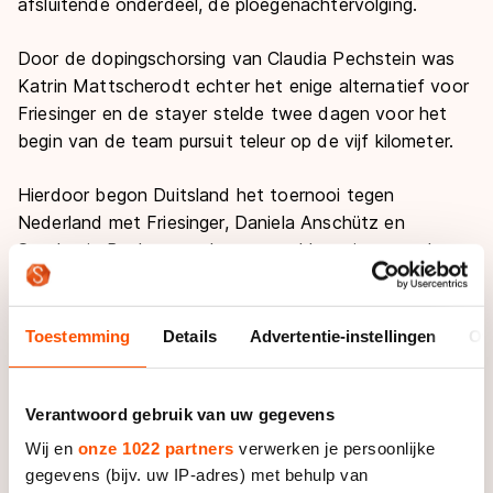
afsluitende onderdeel, de ploegenachtervolging.
Door de dopingschorsing van Claudia Pechstein was
Katrin Mattscherodt echter het enige alternatief voor
Friesinger en de stayer stelde twee dagen voor het
begin van de team pursuit teleur op de vijf kilometer.
Hierdoor begon Duitsland het toernooi tegen
Nederland met Friesinger, Daniela Anschütz en
Stephanie Beckert en de regerend kampioen versloeg
Renate Groenewold, Ireen Wüst en Diane Valkenburg
met ongeveer anderhalve seconde.
Toestemming
Details
Advertentie-instellingen
Ov
In de halve eindstrijd wachtten de Amerikaanse dames
Jennifer Rodriguez, Jilleanne Rookard en Nancy
Swider-Peltz, Jr. De race werd een 'achtbaan', zou
Verantwoord gebruik van uw gegevens
Friesinger later zeggen. Duitsland lag aan kop, maar in
Wij en
onze 1022 partners
verwerken je persoonlijke
de laatste ronde kreeg Friesinger het ontzettend
gegevens (bijv. uw IP-adres) met behulp van