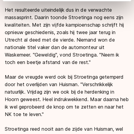
adequaat beschermingsniveau geldt volgens de GDPR.
Het resulteerde uiteindelijk dus in de verwachte
Door op ‘Toestaan’ te klikken, stemt u in met deze
massasprint. Daarin toonde Stroetinga nog eens zijn
overdracht. Meer informatie vindt u in ons
cookiebeleid
.
kwaliteiten. Met zijn vijfde kampioenschap schrijft hij
opnieuw geschiedenis, zoals hij twee jaar terug in
Utrecht al deed met de vierde. Niemand won de
nationale titel vaker dan de automonteur uit
Waskemeer. "Geweldig", vond Stroetinga. "Neem ik
toch een beetje afstand van de rest."
Maar de vreugde werd ook bij Stroetinga getemperd
door het overlijden van Huisman. "Verschrikkelijk
natuurlijk. Vrijdag zijn we ook bij de herdenking in
Hoorn geweest. Heel indrukwekkend. Maar daarna heb
ik wel geprobeerd de knop om te zetten en naar het
NK toe te leven."
Stroetinga reed nooit aan de zijde van Huisman, wel