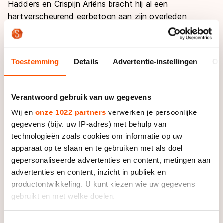
Hadders en Crispijn Ariëns bracht hij al een
hartverscheurend eerbetoon aan zijn overleden
makker. Op de mouw van het schaatspak hadden de
mannen het logo van Superman laten maken, de
kenmerkende beeltenis voor Sjoerd Huisman. En op
Toestemming
Details
Advertentie-instellingen
Ov
het ijs dacht Hekman maar aan één ding. "Ik wilde hier
winnen. Niet voor mezelf, niet voor de titel, maar voor
Sjoerd. Dat is het enige dat me op de been heeft
Verantwoord gebruik van uw gegevens
gehouden."
Wij en
onze 1022 partners
verwerken je persoonlijke
gegevens (bijv. uw IP-adres) met behulp van
Bijna volbracht Hekman die droom. Bijna. In de laatste
technologieën zoals cookies om informatie op uw
meters werd hem de voet dwarsgezet door Arjan
apparaat op te slaan en te gebruiken met als doel
Stroetinga, die in zijn honger naar een vijfde titel net
gepersonaliseerde advertenties en content, metingen aan
iets rapper was dan de man die zijn zege wilde
advertenties en content, inzicht in publiek en
opdragen. Gary Hekman was er kapot van, zakte vlak
productontwikkeling. U kunt kiezen wie uw gegevens
voor de huldiging op de grond en liet zijn tranen de
gebruikt en met welke doelen.
vrije loop.
Als u het toestaat, willen we ook graag:
Toestemmingsselectie