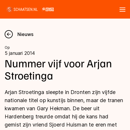
Tickets
Zoeken
Nieuws
Nieuws
Op
5 januari 2014
Kalender
Nummer vijf voor Arjan
Stroetinga
Disciplines
Marathon
Uitslagen
Arjan Stroetinga sleepte in Dronten zijn vijfde
Langebaan
nationale titel op kunstijs binnen, maar de tranen
Langebaan
kwamen van Gary Hekman. De beer uit
Shorttrack
Tijden & historie
Hardenberg treurde omdat hij de kans had
Shorttrack
Inlineskaten
gemist zijn vriend Sjoerd Huisman te eren met
Ranglijsten Langebaan
Marathon
Kunstschaatsen