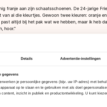
inig franje aan zijn schaatsschoenen. De 24-jarige Frie
t van al die kleurtjes. Gewoon twee kleuren: oranje en
 past altijd bij het pak wat we hebben, maar ik heb d
, hoor."
e schoenen vervangt hij iedere twee jaar. Hij kiest al
topshorttracker Mathieu Turcotte (olympisch brons 
ucces opzette. "Het is mijn vierde paar nu. Ik heb noo
Details
Advertentie-instellingen
eze goed bevallen."
ij tijdens het seizoen aan. Een week voor belangrijke 
w gegevens
 de linkerkant van zijn rechterschoen, zodat de scho
erwerken je persoonlijke gegevens (bijv. uw IP-adres) met behul
 "Dan kan ik duidelijk beter sturen. Mijn enkel is dan 
apparaat op te slaan en te gebruiken met als doel gepersonalise
 lang met die aanpassing schaatsen kan hij niet. Bij het 
 content, inzicht in publiek en productontwikkeling. U kunt kiez
moest hij de extra foam er tijdens het toernooi zelfs
ïrriteerd. Ik kan dat niet het hele seizoen hebben."