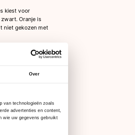
s kiest voor
 zwart. Oranje is
at niet gekozen met
tijd voor Apex, het
1000 meter en goud
it een ander merk
Over
wedstrijden plakt
en nog strakker om
p van technologieën zoals
op één lijn met het
erde advertenties en content,
laatste
en wie uw gegevens gebruikt
 uittrekken. "Mijn