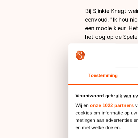
Bij Sjinkie Knegt we
eenvoud. "Ik hou nie
een mooie kleur. Het
het oog op de Spelen
Zijn op maat gemaakt
merk dat voormalig 
relay in 2002) met s
Toestemming
geprobeerd, omdat d
Zijn schoenen past h
Verantwoord gebruik van u
Knegt extra foam in
Wij en
onze 1022 partners
v
zijn enkel heen komt.
cookies om informatie op uw 
ijs", legt hij uit. Te
metingen aan advertenties en
en met welke doelen.
wereldkampioenschap 
enkel was rood en ge