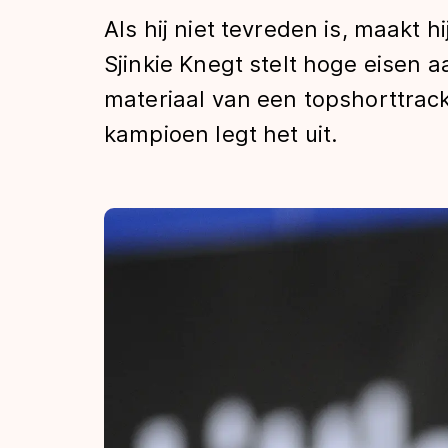
Tijden & historie
Als hij niet tevreden is, maakt 
Sjinkie Knegt stelt hoge eisen 
materiaal van een topshorttrack
De weg op
kampioen legt het uit.
Schaatsfans
Olympische Spe