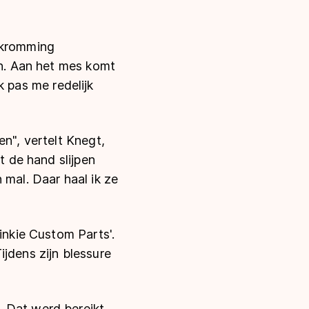
n kromming
in. Aan het mes komt
Ik pas me redelijk
en", vertelt Knegt,
t de hand slijpen
 mal. Daar haal ik ze
inkie Custom Parts'.
jdens zijn blessure
. Dat werd bereikt