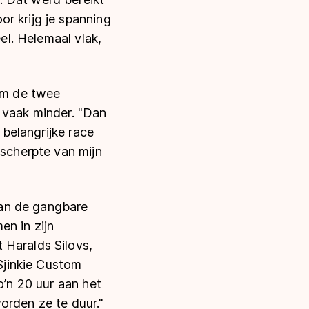
r krijg je spanning
eel. Helemaal vlak,
 om de twee
at vaak minder. "Dan
 belangrijke race
 scherpte van mijn
 dan de gangbare
en in zijn
 Haralds Silovs,
'Sjinkie Custom
o’n 20 uur aan het
worden ze te duur."