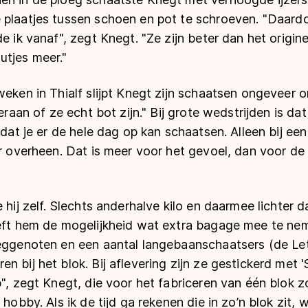
plaatjes tussen schoen en pot te schroeven. "Daardoo
e ik vanaf", zegt Knegt. "Ze zijn beter dan het origin
utjes meer."
weken in Thialf slijpt Knegt zijn schaatsen ongeveer
 eraan of ze echt bot zijn." Bij grote wedstrijden is d
 dat je er de hele dag op kan schaatsen. Alleen bij een
er overheen. Dat is meer voor het gevoel, dan voor de
e hij zelf. Slechts anderhalve kilo en daarmee lichter
eeft hem de mogelijkheid wat extra bagage mee te nem
oeggenoten en een aantal langebaanschaatsers (de Let
n bij het blok. Bij aflevering zijn ze gestickerd met 
p", zegt Knegt, die voor het fabriceren van één blok z
 hobby. Als ik de tijd ga rekenen die in zo’n blok zit, 