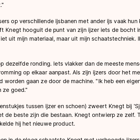
."
ers op verschillende ijsbanen met ander ijs vaak hu
t Knegt hooguit de punt van zijn ijzer iets de bocht 
 niet uit mijn materiaal, maar uit mijn schaatstechniek. 
 op dezelfde ronding. Iets vlakker dan de meeste mens
kromming op elkaar aanpast. Als zijn ijzers door het me
ond worden gaan ze door de machine. "Ik heb een eigen
n ze goed."
enstukjes tussen ijzer en schoen) zweert Knegt bij 'Sj
de beste zijn die bestaan. Knegt ontwierp ze zelf. Ti
elde hij het nieuwe product.
en in de ploeg schaatste Knegt met verhoogde ijzers