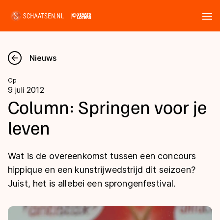
Tickets
Zoeken
Nieuws
Nieuws
Op
9 juli 2012
Kalender
Column: Springen voor je
leven
Disciplines
Marathon
Uitslagen
Wat is de overeenkomst tussen een concours
Langebaan
hippique en een kunstrijwedstrijd dit seizoen?
Langebaan
Juist, het is allebei een sprongenfestival.
Shorttrack
Tijden & historie
Shorttrack
Inlineskaten
Ranglijsten Langebaan
Marathon
Kunstschaatsen