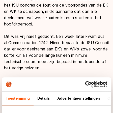
het ISU congres de fout om de voorrondes van de EK
en WK te schrappen, in de aanname dat dan alle
deelnemers wel weer zouden kunnen starten in het
hoofdtoernooi.
Dit was vrij naïef gedacht. Een week later kwam dus
al Communication 1742. Hierin bepaalde de ISU Council
dat er voor deelname aan EK’s en WK’s zowel voor de
korte kür als voor de lange kür een minimum
technische score moet zijn bepaald in het lopende of
het vorige seizoen.
Wat betekent dat nu, die minimum technische score?
We beperken ons maar even tot de score die voor de
korte kür moet worden gehaald, die lijkt het lastigste.
Toestemming
Details
Advertentie-instellingen
Ov
Voor dames is die 20 punten op de EK en WK
Junioren, en 28 op de WK Senioren. Voor heren
respectievelijk 20 op de WK Junioren, 25 op de EK en