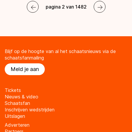
pagina 2 van 1482
Blijf op de hoogte van al het schaatsnieuws via de
schaatsfanmailing
Meld je aan
Tickets
Nieuws & video
Schaatsfan
Inschrijven wedstrijden
Uitslagen
Adverteren
Partners