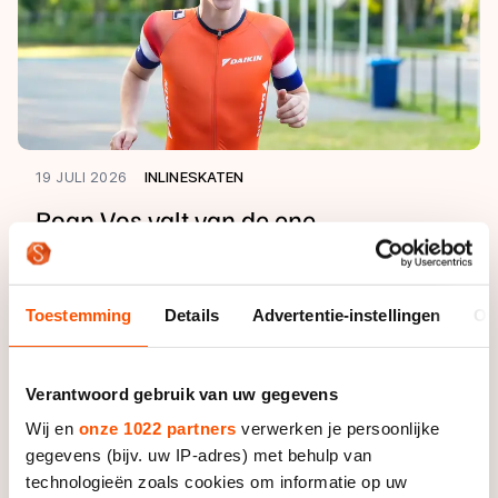
19 JULI 2026
INLINESKATEN
Roan Vos valt van de ene
skeelerdroom in de andere
Toestemming
Details
Advertentie-instellingen
Ov
Verantwoord gebruik van uw gegevens
Wij en
onze 1022 partners
verwerken je persoonlijke
gegevens (bijv. uw IP-adres) met behulp van
technologieën zoals cookies om informatie op uw