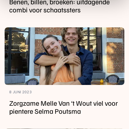
Benen, billen, broeken: uitdagende
Door op ‘Toestaan’ te klikken, stemt u in met deze
combi voor schaatssters
overdracht. Meer informatie vindt u in ons
cookiebeleid
.
8 JUNI 2023
Zorgzame Melle Van ‘t Wout viel voor
pientere Selma Poutsma