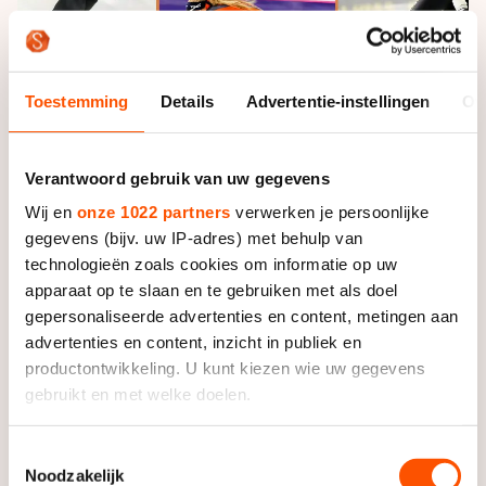
Toestemming
Details
Advertentie-instellingen
Ov
19 JULI 2023
Verantwoord gebruik van uw gegevens
Diep zitten heilige graal van het
Wij en
onze 1022 partners
verwerken je persoonlijke
schaatsen?
gegevens (bijv. uw IP-adres) met behulp van
technologieën zoals cookies om informatie op uw
apparaat op te slaan en te gebruiken met als doel
gepersonaliseerde advertenties en content, metingen aan
advertenties en content, inzicht in publiek en
productontwikkeling. U kunt kiezen wie uw gegevens
gebruikt en met welke doelen.
Als u het toestaat, willen we ook graag:
Toestemmingsselectie
Noodzakelijk
Informatie verzamelen over uw geografische locatie,